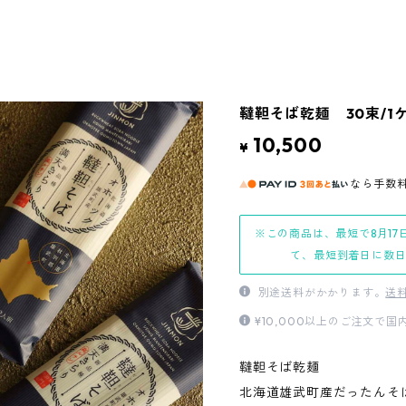
韃靼そば乾麺 30束/1
10,500
¥
なら
手数
※この商品は、最短で8月17
て、最短到着日に数
別途送料がかかります。
送
¥10,000以上のご注文で
韃靼そば乾麺
北海道雄武町産だったんそ