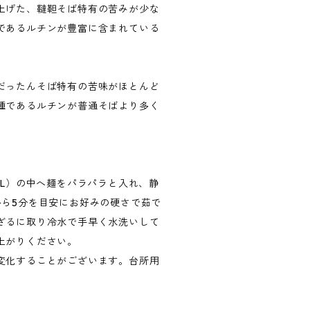
上げた、韃靼そば特有の苦みが少な
であるルチンが豊富に含まれている
だったんそば特有の苦味がほとんど
種であるルチンが普通そばより多く
１L）の中へ麺をパラパラと入れ、静
から5分を目安にお好みの硬さで茹で
ざるに取り冷水で手早く水洗いして
上がりください。
変化することがございます。台所用