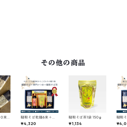
その他の商品
0束/1
韃靼そば乾麺6束＋神
韃靼そば茶1袋 150g
韃靼そ
門のつゆ1本＋韃靼そ
門のつ
¥4,320
¥1,134
¥4,
ば茶1袋