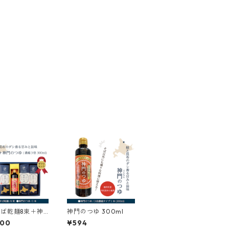
ば乾麺8束＋神
神門のつゆ 300ml
ゆ1本
000
¥594