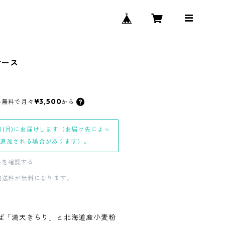
ケース
¥3,500
料無料で
月々
から
日(月)にお届けします（お届け先によっ
日追加される場合があります）。
料を確認する
国内送料が無料になります。
ば「満天きらり」と北海道産小麦粉