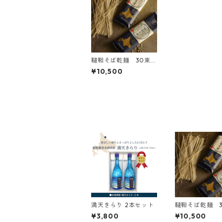
韃靼そば乾麺 30束/1
ケース
¥10,500
満天きらり 2本セット
韃靼そば乾麺 3
ケース
¥3,800
¥10,500